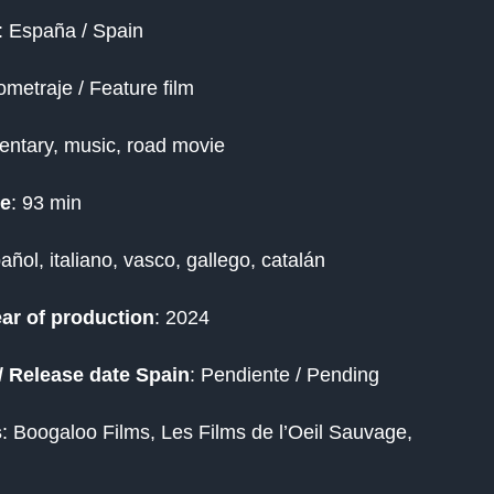
: España / Spain
ometraje / Feature film
ntary, music, road movie
me
: 93 min
pa
ñ
ol
, italiano, vasco, gallego,
catal
á
n
ar of production
: 2024
/ Release date Spain
: Pendiente / Pending
s
:
Boogaloo
Films, Les Films de l
’
Oeil
Sauvage,