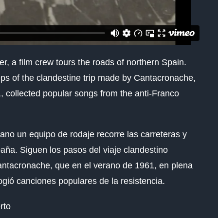
r, a film crew tours the roads of northern Spain.
teps of the clandestine trip made by Cantacronache,
 collected popular songs from the anti-Franco
ano un equipo de rodaje recorre las carreteras y
pa
ñ
a. Siguen los pasos del viaje clandestino
ntacronache
, que en el verano de 1961, en plena
ogi
ó
canciones populares de la resistencia.
rto