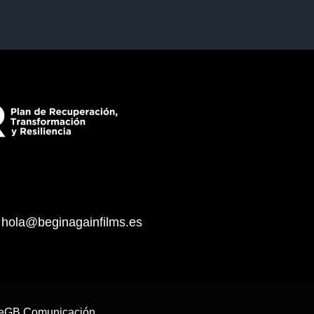
|
hola@beginagainfilms.es
teGB Comunicación