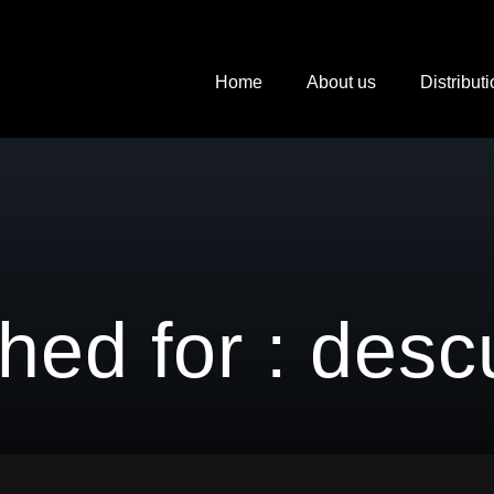
Home
About us
Distribut
hed for : desc