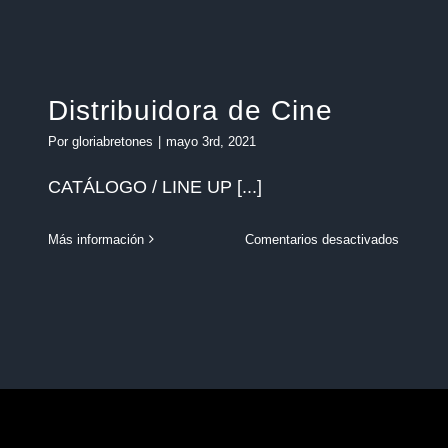
Juegos
de
familia
rimiento
Distribuidora de Cine
Por
gloriabretones
|
mayo 3rd, 2021
CATÁLOGO / LINE UP [...]
en
Más información
Comentarios desactivados
Distribu
de
a
Cine
cional