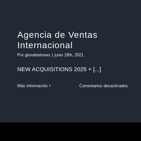
El
año
del
descub
Agencia de Ventas
Internacional
Por
gloriabretones
|
junio 18th, 2021
NEW ACQUISITIONS 2025 + [...]
en
Más información
Comentarios desactivados
Agenci
de
Ventas
Interna