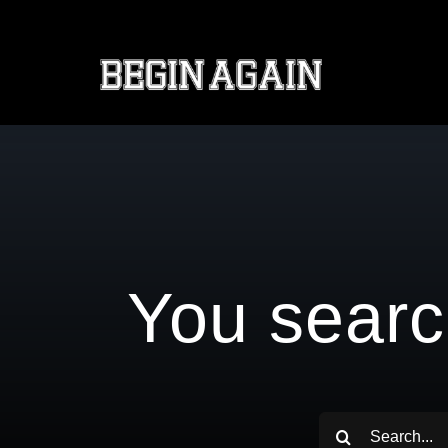
Saltar
al
contenido
You searc
Buscar: