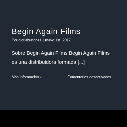
Prensa
Begin Again Films
Por
gloriabretones
|
mayo 1st, 2017
Sobre Begin Again Films Begin Again Films
es una distribuidora formada [...]
idora
en
Más información
Comentarios desactivados
Begin
Again
Films